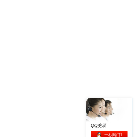
QQ交谈
一标阀门1