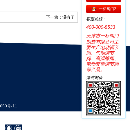
一标阀门2
下一篇：没有了
客服热线：
400-000-8533
天津市一标阀门
制造有限公司主
要生产电动调节
阀、气动调节
阀、高温蝶阀、
电动套筒调节阀
等产品。
微信询价
650号-11
营销网络
|
阀门技术
|
在线招聘
|
网站地图