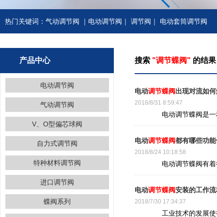
热门关键词：
气动调节阀
｜
电动调节阀
｜
调节阀
｜
电动套筒调节阀
产品中心
搜索
"调节蝶阀"
的结果
电动调节阀
电动
调节蝶阀
出现对流如何
2018/8/31 8:59:47
气动调节阀
电动调节蝶阀是一种很
V、O型偏芯球阀
电动
调节蝶阀
都有哪些功能
自力式调节阀
2018/8/24 10:18:58
特种材料调节阀
电动调节蝶阀有着很好
进口调节阀
电动
调节蝶阀
安装的工作流
蝶阀系列
2018/7/30 17:34:37
工业技术的发展使得节